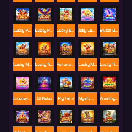
Lucky Panda
Lucky Phoenix
Lucky Bull
Jelly Candy
Sweet Burst
Lucky MonKey
Lucky Tiger
Fortunes of Aztec
Lucky Mouse
Lucky Tiger Gold Ultimate
Emotiwins
DJ Neko
Pig Farm
Mystic Wishes
Wealthy Frog