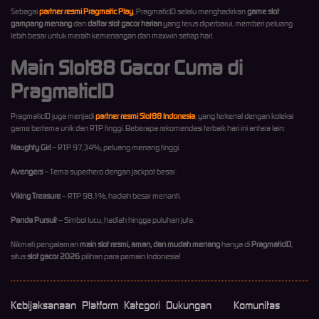
Sebagai
partner resmi Pragmatic Play
, PragmaticID selalu menghadirkan
game slot
gampang menang
dan
daftar slot gacor harian
yang terus diperbarui, memberi peluang
lebih besar untuk meraih kemenangan dan maxwin setiap hari.
Main Slot88 Gacor Cuma di
PragmaticID
PragmaticID juga menjadi
partner resmi Slot88 Indonesia
, yang terkenal dengan koleksi
game bertema unik dan RTP tinggi. Beberapa rekomendasi terbaik hari ini antara lain:
Naughty Girl
– RTP 97,34%, peluang menang tinggi.
Avengers
– Tema superhero dengan jackpot besar.
Viking Treasure
– RTP 98,1%, hadiah besar menanti.
Panda Pursuit
– Simbol lucu, hadiah hingga puluhan juta.
Nikmati pengalaman
main slot resmi, aman, dan mudah menang
hanya di
PragmaticID
,
situs
slot gacor 2026
pilihan para pemain Indonesia!
Kebijaksanaan
Platform
Kategori
Dukungan
Komunitas