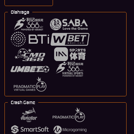
Olahraga
Crash Game