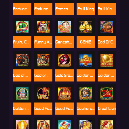
Fortune Spirits
Fortune Totem
Frozen World
Fruit King
Fruit King II
Fruity Carnival
Funny Alpaca
Ganesha Jr.
GENIE
God Of Chess
God of War
God of War M
Gold Stealer
Golden Dragon Club
Golden Eggs
Golden Mayan
Good Fortune
Good Fortune M
Gophers War
Great Lion