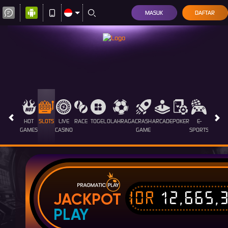
MASUK
DAFTAR
HOT
SLOTS
LIVE
RACE
TOGEL
OLAHRAGA
CRASH
ARCADE
POKER
E-
PROMO
GAMES
CASINO
GAME
SPORTS
IDR
12,665,
JACKPOT
PLAY