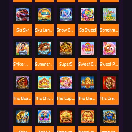
Skr Skr
Sky Lantern
Snow Queen
So Sweet
Songkran Festival
Striker WILD
Summer Mood
Super5
Sweet 666 Deluxe
Sweet POP
The Beast War
The Chicken House
The Cupids
The Dragon Brings Wealth
The Dragon Brings Wealth 2