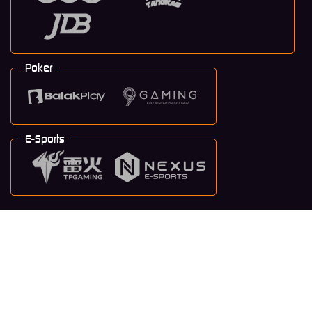
Poker
E-Sports