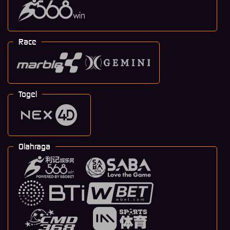
Race
Togel
Olahraga