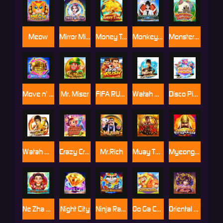
Meow
Mirror Mirror
Money Tree
Monkey Office Legend
Monster Hunter
Move n' Jump
Mr. Miser
FIFA RUSH
Watah Master
Disco Piggy
Watah Master 2
Crazy Crazy 3
Mr.Rich
Muay Thai
Myeong-ryang
Ne Zha Advent
Night City
Ninja Raccoon
Oo Ga Cha Ka
Oriental Beauty