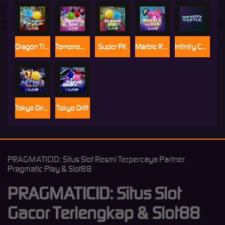
Dragon Tiger
Tomorrow land
Super PK
Marble Run
Infinity Castle
Tokyo Drift Nitro
Tokyo Drift
PRAGMATICID: Situs Slot Resmi Terpercaya Partner
Pragmatic Play & Slot88
PRAGMATICID: Situs Slot
Gacor Terlengkap & Slot88