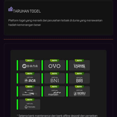
TARUHAN TOGEL
Platform togel yang menarik dari perusahan terbaik di dunia yang menawarkan
hadiah kemenangan besar
* Selama bank maintenance dan bank offline deposit dan penarikan