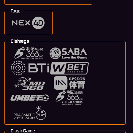
Togel
Olahraga
Crash Game