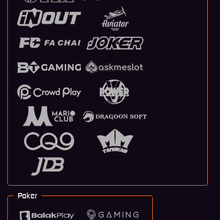
Poker