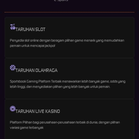
TARUHAN SLOT
Penyedia slot online dengan beragam pilihan game menarik yang memudahkan
pemain untuk mencapai jackpot
TARUHAN OLAHRAGA
Sportsbook Gaming Platform Terbaik menawarkan lebih banyak game, odds yang
lebih tinggi, dan menyediakan pilihan yang lebih banyak untuk pemain.
TARUHAN LIVE KASINO
Platform Pilihan bagi perusahaan-perusahaan terbaik di dunia, dengan pilihan
variasi game terbanyak