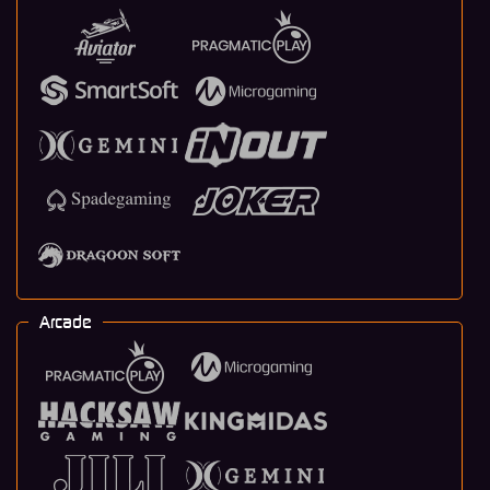
Arcade