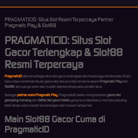
PRAGMATICID: Situs Slot Resmi Terpercaya Partner
Pragmatic Play & Slot88
PRAGMATICID: Situs Slot
Gacor Terlengkap & Slot88
Resmi Terpercaya
PragmaticID
dikenal sebagai situs slot gacor terlengkap dan terpercaya di Indonesia. Di sini
kamu bisa menikmati ribuan game slot dari provider ternama seperti
Pragmatic Play
dan
Slot88
, semuanya resmi dan mudah diakses tanpa perlu pindah situs.
Sebagai
partner resmi Pragmatic Play
, PragmaticID selalu menghadirkan
game slot
gampang menang
dan
daftar slot gacor harian
yang terus diperbarui, memberi peluang
lebih besar untuk meraih kemenangan dan maxwin setiap hari.
Main Slot88 Gacor Cuma di
PragmaticID