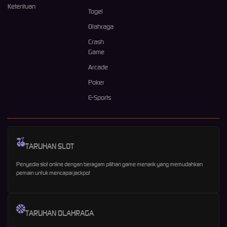
Ketentuan
Togel
Olahraga
Crash
Game
Arcade
Poker
E-Sports
TARUHAN SLOT
Penyedia slot online dengan beragam pilihan game menarik yang memudahkan
pemain untuk mencapai jackpot
TARUHAN OLAHRAGA