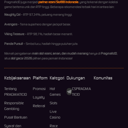
PragmaticID juga menjadi
partner resmi Slot88 Indonesia
, yang terkenal dengan koleksi
game bertema unik dan RTP tinggi. Beberapa rekomendasi terbaik hari ini antara lain:
Naughty Girl
– RTP 97,34%, peluang menang tinggi.
Avengers
– Tema superhero dengan jackpot besar.
Viking Treasure
– RTP 98,1%, hadiah besar menanti.
Panda Pursuit
– Simbol lucu, hadiah hingga puluhan juta.
Nikmati pengalaman
main slot resmi, aman, dan mudah menang
hanya di
PragmaticID
,
situs
slot gacor 2026
pilihan para pemain Indonesia!
Kebijaksanaan
Platform
Kategori
Dukungan
Komunitas
Tentang
Promosi
Hot
CSPRAGMA
PRAGMATICID
Games
TICID
Loyalty
Responsible
Slots
Referral
Gambling
Live
Pusat Bantuan
Casino
Syarat dan
Race