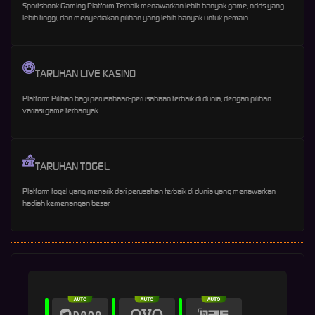
Sportsbook Gaming Platform Terbaik menawarkan lebih banyak game, odds yang
lebih tinggi, dan menyediakan pilihan yang lebih banyak untuk pemain.
TARUHAN LIVE KASINO
Platform Pilihan bagi perusahaan-perusahaan terbaik di dunia, dengan pilihan
variasi game terbanyak
TARUHAN TOGEL
Platform togel yang menarik dari perusahan terbaik di dunia yang menawarkan
hadiah kemenangan besar