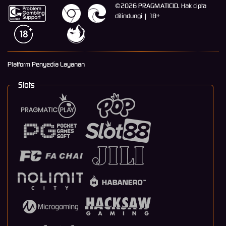
©2026 PRAGMATICID. Hak cipta
dilindungi | 18+
Platform Penyedia Layanan
Slots