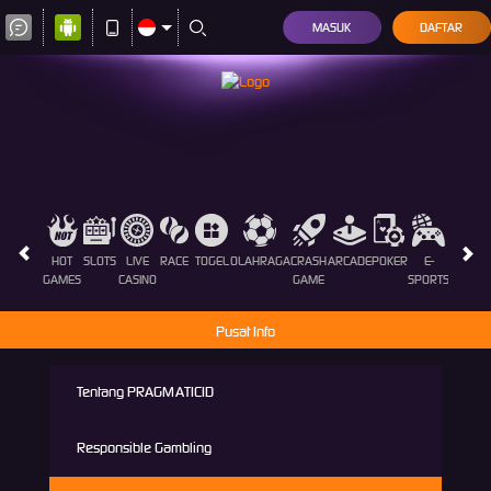
MASUK
DAFTAR
HOT
SLOTS
LIVE
RACE
TOGEL
OLAHRAGA
CRASH
ARCADE
POKER
E-
PROMO
GAMES
CASINO
GAME
SPORTS
Pusat Info
Tentang PRAGMATICID
Responsible Gambling