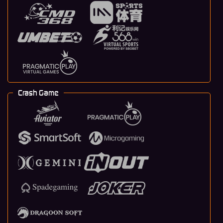
Crash Game