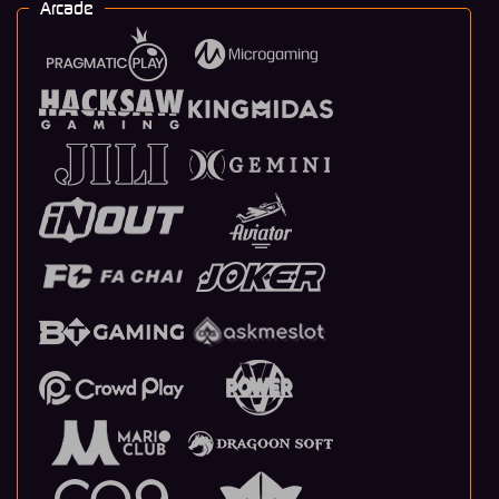
Arcade