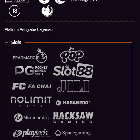
Platform Penyedia Layanan
Slots