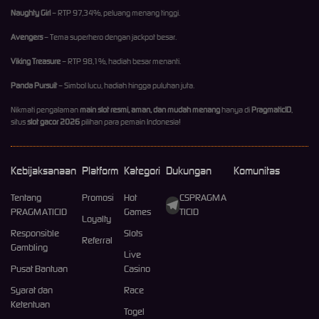
Naughty Girl
– RTP 97,34%, peluang menang tinggi.
Avengers
– Tema superhero dengan jackpot besar.
Viking Treasure
– RTP 98,1%, hadiah besar menanti.
Panda Pursuit
– Simbol lucu, hadiah hingga puluhan juta.
Nikmati pengalaman
main slot resmi, aman, dan mudah menang
hanya di
PragmaticID
,
situs
slot gacor 2026
pilihan para pemain Indonesia!
Kebijaksanaan
Platform
Kategori
Dukungan
Komunitas
Tentang
Promosi
Hot
CSPRAGMA
PRAGMATICID
Games
TICID
Loyalty
Responsible
Slots
Referral
Gambling
Live
Pusat Bantuan
Casino
Syarat dan
Race
Ketentuan
Togel