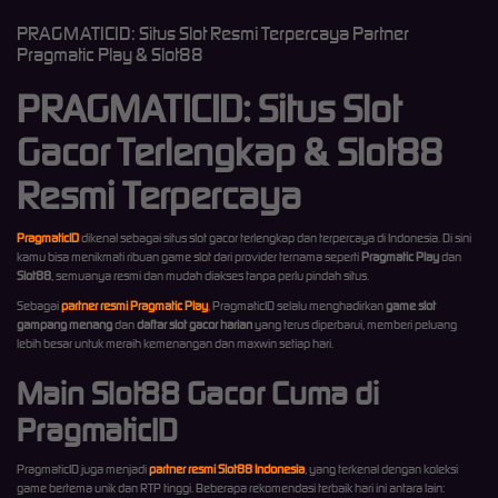
PRAGMATICID: Situs Slot Resmi Terpercaya Partner
Pragmatic Play & Slot88
PRAGMATICID: Situs Slot
Gacor Terlengkap & Slot88
Resmi Terpercaya
PragmaticID
dikenal sebagai situs slot gacor terlengkap dan terpercaya di Indonesia. Di sini
kamu bisa menikmati ribuan game slot dari provider ternama seperti
Pragmatic Play
dan
Slot88
, semuanya resmi dan mudah diakses tanpa perlu pindah situs.
Sebagai
partner resmi Pragmatic Play
, PragmaticID selalu menghadirkan
game slot
gampang menang
dan
daftar slot gacor harian
yang terus diperbarui, memberi peluang
lebih besar untuk meraih kemenangan dan maxwin setiap hari.
Main Slot88 Gacor Cuma di
PragmaticID
PragmaticID juga menjadi
partner resmi Slot88 Indonesia
, yang terkenal dengan koleksi
game bertema unik dan RTP tinggi. Beberapa rekomendasi terbaik hari ini antara lain: