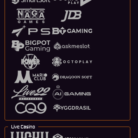
Live Casino