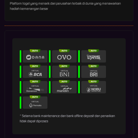
Platform togel yang menarik dari perusahan terbaik di dunia yang menawarkan
hadiah kemenangan besar
* Selama bank maintenance dan bank offline deposit dan penarikan
tidak dapat diproses