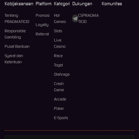
Kebijaksanaan
Platform
Kategori
Dukungan
Komunitas
Tentang
Promosi
Hot
CSPRAGMA
PRAGMATICID
Games
TICID
Loyalty
Responsible
Slots
Referral
Gambling
Live
Pusat Bantuan
Casino
Syarat dan
Race
Ketentuan
Togel
Olahraga
Crash
Game
Arcade
Poker
E-Sports