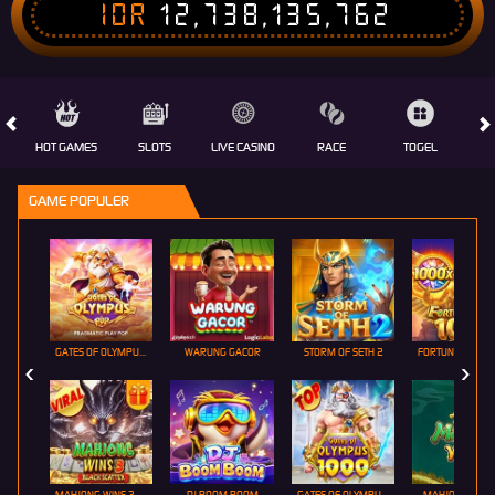
IDR
12,738,135,762
HOT GAMES
SLOTS
LIVE CASINO
RACE
TOGEL
OL
GAME POPULER
GATES OF OLYMPUS POP
WARUNG GACOR
STORM OF SETH 2
MAHJONG WINS 3 – BLACK SCATTER
DJ BOOM BOOM
GATES OF OLYMPUS 1000
MAHJONG WAYS